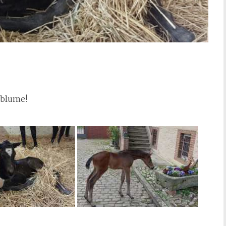
eblume!