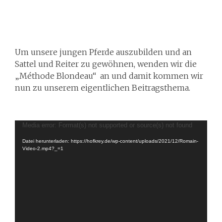
Um unsere jungen Pferde auszubilden und an
Sattel und Reiter zu gewöhnen, wenden wir die
„Méthode Blondeau“ an und damit kommen wir
nun zu unserem eigentlichen Beitragsthema.
Video-
Media error: Format(s) not supported or source(s) not found
Player
Datei herunterladen: https://hofkrey.de/wp-content/uploads/2021/12/Romain-
Video-2.mp4?_=1