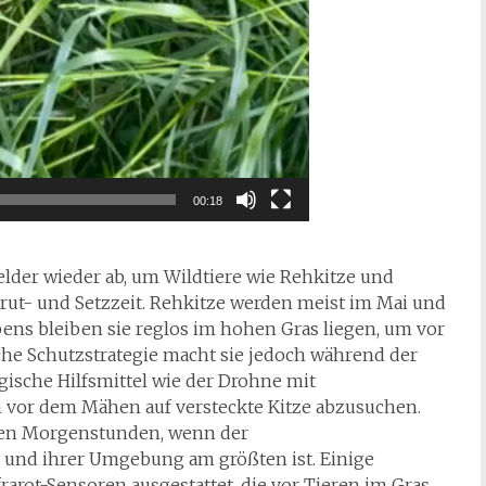
00:18
lder wieder ab, um Wildtiere wie Rehkitze und
rut- und Setzzeit. Rehkitze werden meist im Mai und
ens bleiben sie reglos im hohen Gras liegen, um vor
iche Schutzstrategie macht sie jedoch während der
ische Hilfsmittel wie der Drohne mit
 vor dem Mähen auf versteckte Kitze abzusuchen.
ühen Morgenstunden, wenn der
und ihrer Umgebung am größten ist. Einige
rot-Sensoren ausgestattet, die vor Tieren im Gras