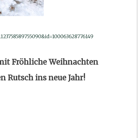
d=1123758589755090&id=100063628776149
it Fröhliche Weihnachten
n Rutsch ins neue Jahr!