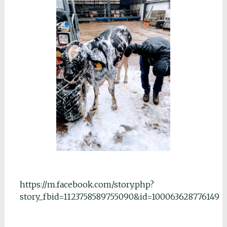
https://m.facebook.com/story.php?
story_fbid=1123758589755090&id=100063628776149