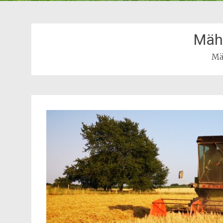
Mäh
Mä