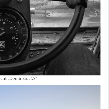
cht „Dominator 58“