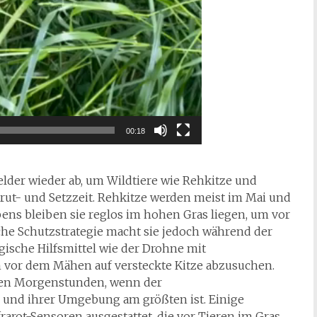
00:18
lder wieder ab, um Wildtiere wie Rehkitze und
rut- und Setzzeit. Rehkitze werden meist im Mai und
ens bleiben sie reglos im hohen Gras liegen, um vor
iche Schutzstrategie macht sie jedoch während der
ische Hilfsmittel wie der Drohne mit
 vor dem Mähen auf versteckte Kitze abzusuchen.
ühen Morgenstunden, wenn der
und ihrer Umgebung am größten ist. Einige
rot-Sensoren ausgestattet, die vor Tieren im Gras