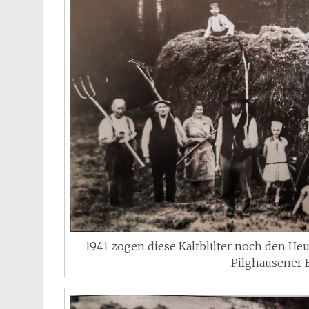
1941 zogen diese Kaltblüter noch den H
Pilghausener B