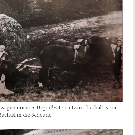
euwagen unseres Urgroßvaters etwas oberhalb vom
achtal in die Scheune.